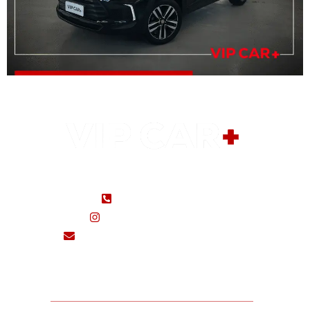
(48) 99183-5650
(48) 3433-7000
@seminovosvipcar/
seminovos@vipcarcri.com.br
Home
Marcas
Fale Conosco
Contato
Importados