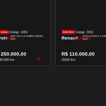
Código: 4001
Código: 3912
i-novo
Zero Km
SRX 4X4 2.8 TURBO DIESEL
EVOLUTION 1.0 TU
yota
SW4
Renault
Kardian
AUT.
AUT.
 250.000,00
R$ 110.000,00
80.000 Km
2025
0 Km