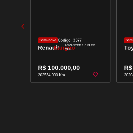
Código: 3377
Semi-novo
Sem
1.6 FLEX
ADVANCED 1.6 FLEX
Renault
Kangoo
To
MEC.
R$ 100.000,00
R$
2025
34.000 Km
2020