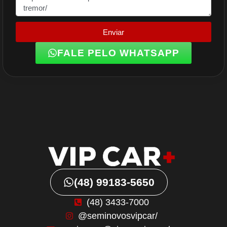
Enviar
FALE PELO WHATSAPP
(48) 99183-5650
(48) 3433-7000
@seminovosvipcar/