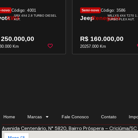
Código: 4001
Código: 3586
i-novo
Semi-novo
SRX 4X4 2.8 TURBO DIESEL
WILLYS 4X4 T270 1.
yota
SW4
Jeep
Renegade
AUT.
TURBO FLEX AUT.
 250.000,00
R$ 160.000,00
80.000 Km
2025
7.000 Km
Home
Marcas
Fale Conosco
Contato
Impo
Avenida Centenário, N° 5820, Bairro Próspera – Criciúma/SC