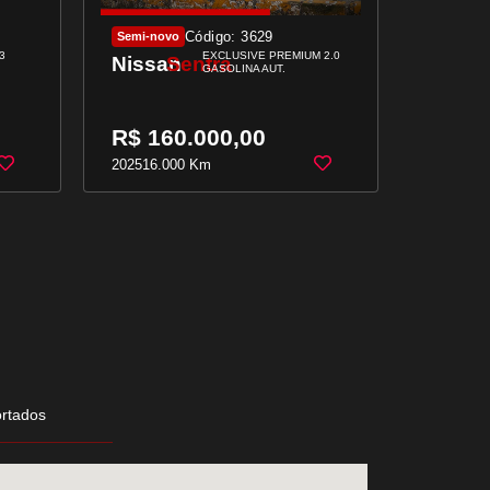
Código: 3629
Semi-novo
Semi-nov
3
EXCLUSIVE PREMIUM 2.0
Nissan
Sentra
Nissa
GASOLINA AUT.
R$ 160.000,00
R$ 22
2025
16.000 Km
2025
4.50
rtados