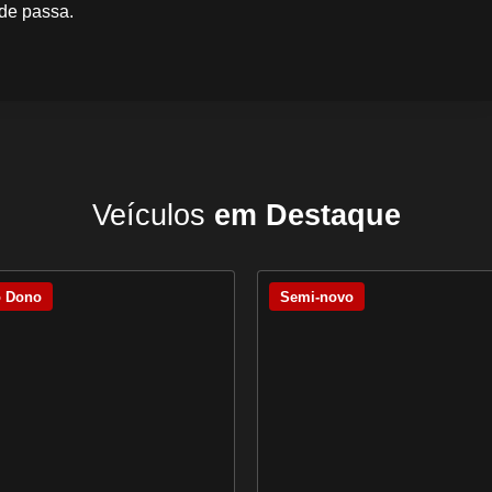
de passa.
Veículos
em Destaque
o Dono
Semi-novo