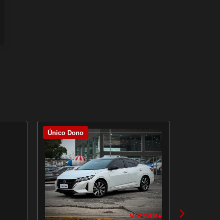
Único Dono
Único Do