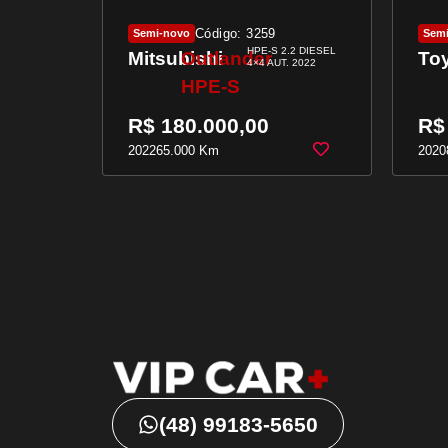
Código: 3259
Semi-novo
Sem
1.6 FLEX
HPE-S 2.2 DIESEL
Mitsubishi
Outlander
To
4×4 AUT. 2022
HPE-S
R$ 180.000,00
R$
2022
65.000 Km
2020
(48) 99183-5650