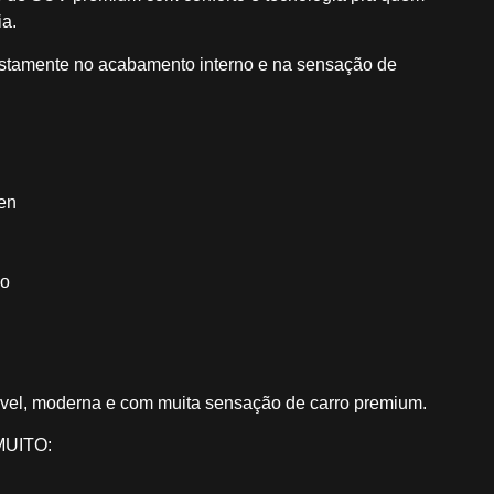
ia.
ustamente no acabamento interno e na sensação de
een
ão
ável, moderna e com muita sensação de carro premium.
MUITO: