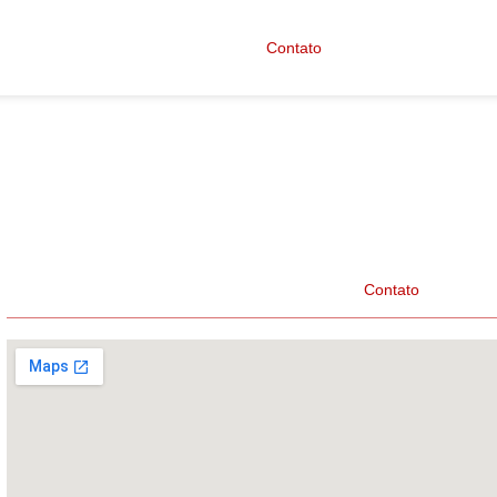
Marcas
Fale Conosco
Contato
Importados
Home
Marcas
Fale Conosco
Contato
Impo
Avenida Centenário, N° 5820, Bairro Próspera – Criciúma/SC