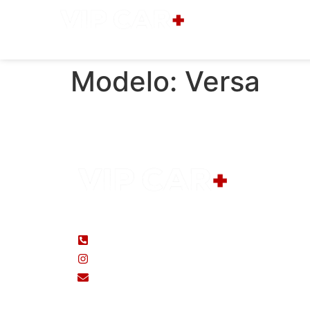
Home
Modelo:
Versa
(48) 99183-5650
(48) 3433-7000
@seminovosvipcar/
seminovos@vipcarcri.com.br