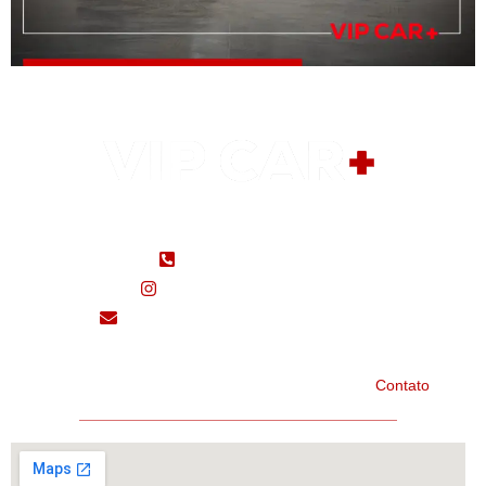
(48) 99183-5650
(48) 3433-7000
@seminovosvipcar/
seminovos@vipcarcri.com.br
Home
Marcas
Fale Conosco
Contato
Importados
Avenida Centenário, N° 5820, Bairro Próspera – Criciúma/SC