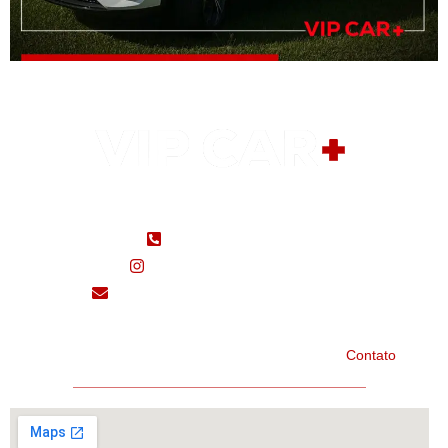
(48) 99183-5650
(48) 3433-7000
@seminovosvipcar/
seminovos@vipcarcri.com.br
Home
Marcas
Fale Conosco
Contato
Importados
Avenida Centenário, N° 5820, Bairro Próspera – Criciúma/SC