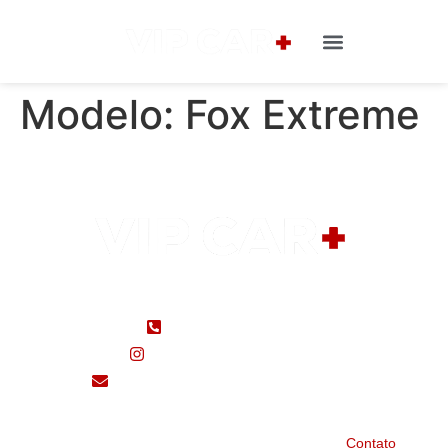
Modelo:
Fox Extreme
(48) 99183-5650
(48) 3433-7000
@seminovosvipcar/
seminovos@vipcarcri.com.br
Home
Marcas
Fale Conosco
Contato