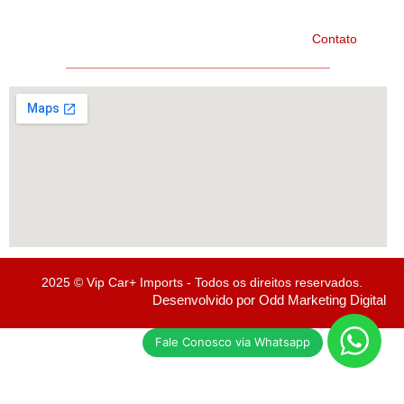
Home
Marcas
Fale Conosco
Contato
Importados
Avenida Centenário, N° 5820, Bairro Próspera – Criciúma/SC
2025 © Vip Car+ Imports - Todos os direitos reservados.
Desenvolvido por Odd Marketing Digital
Fale Conosco via Whatsapp