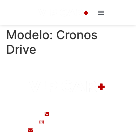
Modelo:
Cronos
Drive
(48) 99183-5650
(48) 3433-7000
@seminovosvipcar/
seminovos@vipcarcri.com.br